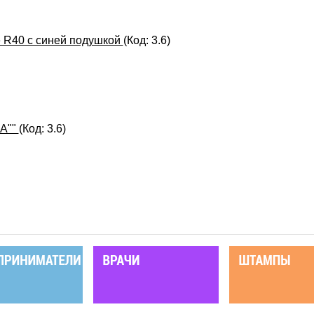
e R40 с синей подушкой
(Код:
3.6
)
КА""
(Код:
3.6
)