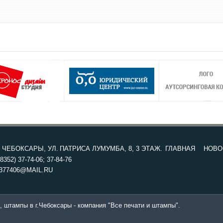
. ЧЕБОКСАРЫ, УЛ. ПАТРИСА ЛУМУМБА, 8, 3 ЭТАЖ.
ГЛАВНАЯ
НОВО
8352) 37-74-06; 37-84-76
377406@MAIL.RU
, штампы в г.Чебоксары - компания "Все печати и штампы".