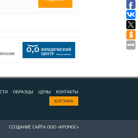
СТИ
ОБРАЗЦЫ
ЦЕНЫ
КОНТАКТЫ
КОРЗИНА
СОЗДАНИЕ САЙТА ООО «КРОНОС»
Изготовление печатей в компании "Все печати и штампы" - выгодно 