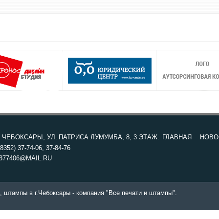
. ЧЕБОКСАРЫ, УЛ. ПАТРИСА ЛУМУМБА, 8, 3 ЭТАЖ.
ГЛАВНАЯ
НОВО
8352) 37-74-06; 37-84-76
377406@MAIL.RU
, штампы в г.Чебоксары - компания "Все печати и штампы".