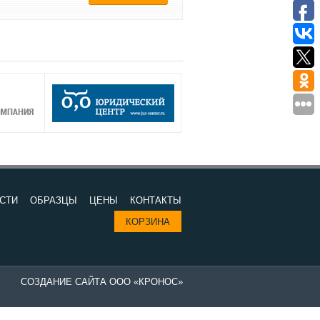
СТИ
ОБРАЗЦЫ
ЦЕНЫ
КОНТАКТЫ
КОРЗИНА
СОЗДАНИЕ САЙТА ООО «КРОНОС»
Изготовление печатей в компании "Все печати и штампы" - выгодно 