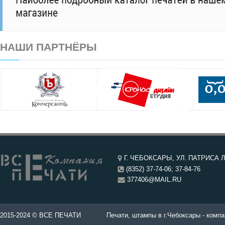
НАШИ ПАРТНЁРЫ
Г. ЧЕБОКСАРЫ, УЛ. ПАТРИСА Л
(8352) 37-74-06; 37-84-76
377406@MAIL.RU
чатей в Чебоксары.
2015-2024 © ВСЕ ПЕЧАТИ
Печати, штампы в г.Чебоксары - компа