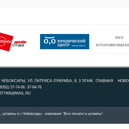
. ЧЕБОКСАРЫ, УЛ. ПАТРИСА ЛУМУМБА, 8, 3 ЭТАЖ.
ГЛАВНАЯ
НОВО
8352) 37-74-06; 37-84-76
377406@MAIL.RU
, штампы в г.Чебоксары - компания "Все печати и штампы".