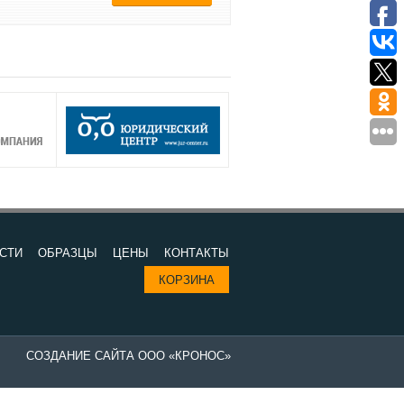
СТИ
ОБРАЗЦЫ
ЦЕНЫ
КОНТАКТЫ
КОРЗИНА
СОЗДАНИЕ САЙТА ООО «КРОНОС»
Изготовление печатей в компании "Все печати и штампы" - выгодно 