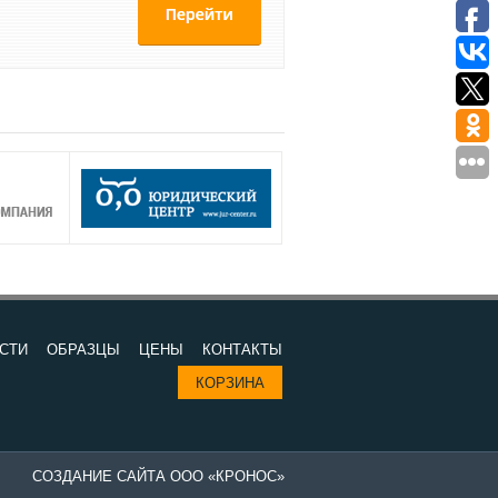
СТИ
ОБРАЗЦЫ
ЦЕНЫ
КОНТАКТЫ
КОРЗИНА
СОЗДАНИЕ САЙТА ООО «КРОНОС»
Изготовление печатей в компании "Все печати и штампы" - выгодно 