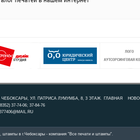
. ЧЕБОКСАРЫ, УЛ. ПАТРИСА ЛУМУМБА, 8, 3 ЭТАЖ.
ГЛАВНАЯ
НОВО
8352) 37-74-06; 37-84-76
377406@MAIL.RU
, штампы в г.Чебоксары - компания "Все печати и штампы".