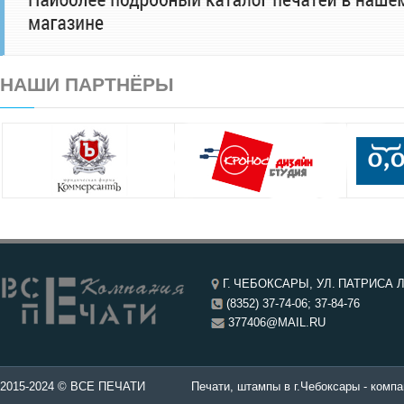
НАШИ ПАРТНЁРЫ
Г. ЧЕБОКСАРЫ, УЛ. ПАТРИСА Л
(8352) 37-74-06; 37-84-76
377406@MAIL.RU
чатей в Чебоксары.
2015-2024 © ВСЕ ПЕЧАТИ
Печати, штампы в г.Чебоксары - компа