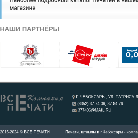
НАШИ ПАРТНЁРЫ
Г. ЧЕБОКСАРЫ, УЛ. ПАТРИСА Л
(8352) 37-74-06; 37-84-76
377406@MAIL.RU
чатей в Чебоксары.
2015-2024 © ВСЕ ПЕЧАТИ
Печати, штампы в г.Чебоксары - компа