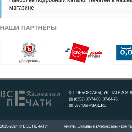
НАШИ ПАРТНЁРЫ
Г. ЧЕБОКСАРЫ, УЛ. ПАТРИСА Л
(8352) 37-74-06; 37-84-76
377406@MAIL.RU
чатей в Чебоксары.
2015-2024 © ВСЕ ПЕЧАТИ
Печати, штампы в г.Чебоксары - компа