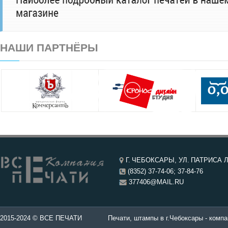
НАШИ ПАРТНЁРЫ
Г. ЧЕБОКСАРЫ, УЛ. ПАТРИСА Л
(8352) 37-74-06; 37-84-76
377406@MAIL.RU
чатей в Чебоксары.
2015-2024 © ВСЕ ПЕЧАТИ
Печати, штампы в г.Чебоксары - компа