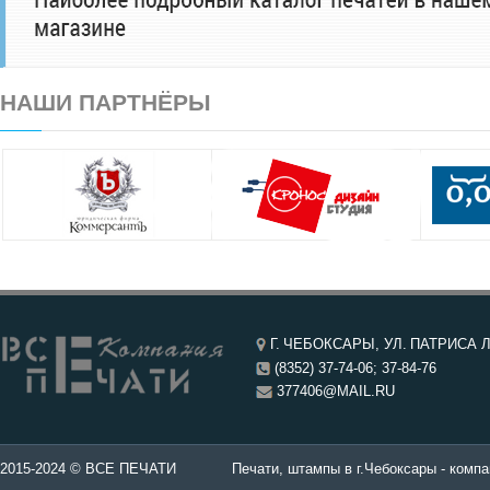
НАШИ ПАРТНЁРЫ
Г. ЧЕБОКСАРЫ, УЛ. ПАТРИСА Л
(8352) 37-74-06; 37-84-76
377406@MAIL.RU
чатей в Чебоксары.
2015-2024 © ВСЕ ПЕЧАТИ
Печати, штампы в г.Чебоксары - компа