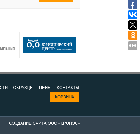
СТИ
ОБРАЗЦЫ
ЦЕНЫ
КОНТАКТЫ
КОРЗИНА
СОЗДАНИЕ САЙТА ООО «КРОНОС»
Изготовление печатей в компании "Все печати и штампы" - выгодно 