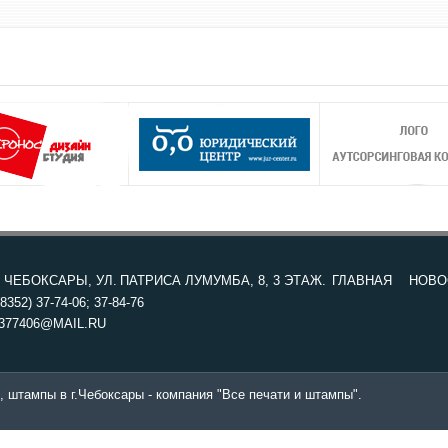
. ЧЕБОКСАРЫ, УЛ. ПАТРИСА ЛУМУМБА, 8, 3 ЭТАЖ.
ГЛАВНАЯ
НОВО
8352) 37-74-06; 37-84-76
377406@MAIL.RU
, штампы в г.Чебоксары - компания "Все печати и штампы".