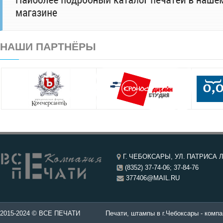
НАШИ ПАРТНЁРЫ
Г. ЧЕБОКСАРЫ, УЛ. ПАТРИСА Л
(8352) 37-74-06; 37-84-76
377406@MAIL.RU
чатей в Чебоксары.
2015-2024 © ВСЕ ПЕЧАТИ
Печати, штампы в г.Чебоксары - компа