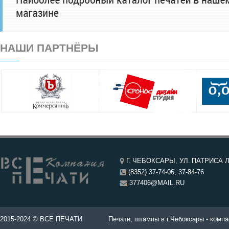
НАШИ ПАРТНЁРЫ
Г. ЧЕБОКСАРЫ, УЛ. ПАТРИСА Л
(8352) 37-74-06; 37-84-76
377406@MAIL.RU
чатей в Чебоксары.
2015-2024 © ВСЕ ПЕЧАТИ
Печати, штампы в г.Чебоксары - компа