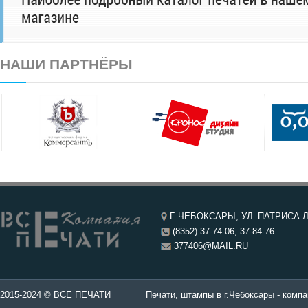
НАШИ ПАРТНЁРЫ
Г. ЧЕБОКСАРЫ, УЛ. ПАТРИСА Л
(8352) 37-74-06; 37-84-76
377406@MAIL.RU
чатей в Чебоксары.
2015-2024 © ВСЕ ПЕЧАТИ
Печати, штампы в г.Чебоксары - компа