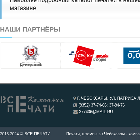
НАШИ ПАРТНЁРЫ
Г. ЧЕБОКСАРЫ, УЛ. ПАТРИСА Л
(8352) 37-74-06; 37-84-76
377406@MAIL.RU
чатей в Чебоксары.
2015-2024 © ВСЕ ПЕЧАТИ
Печати, штампы в г.Чебоксары - компа