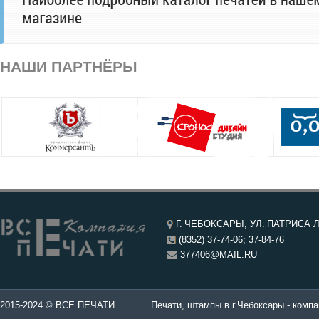
НАШИ ПАРТНЁРЫ
Г. ЧЕБОКСАРЫ, УЛ. ПАТРИСА Л
(8352) 37-74-06; 37-84-76
377406@MAIL.RU
чатей в Чебоксары.
2015-2024 © ВСЕ ПЕЧАТИ
Печати, штампы в г.Чебоксары - компа