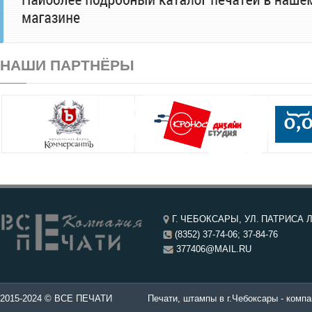
НАШИ ПАРТНЁРЫ
Г. ЧЕБОКСАРЫ, УЛ. ПАТРИСА Л
(8352) 37-74-06; 37-84-76
377406@MAIL.RU
чатей в Чебоксары.
2015-2024 © ВСЕ ПЕЧАТИ
Печати, штампы в г.Чебоксары - компа