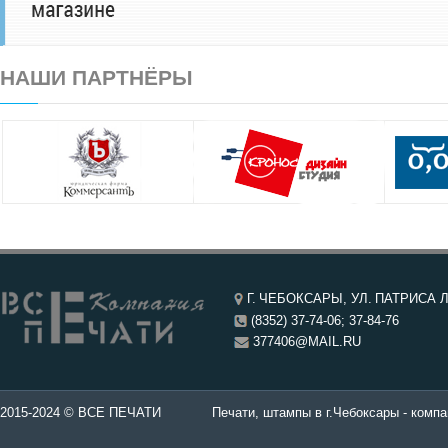
НАШИ ПАРТНЁРЫ
Г. ЧЕБОКСАРЫ, УЛ. ПАТРИСА Л
(8352) 37-74-06; 37-84-76
377406@MAIL.RU
чатей в Чебоксары.
2015-2024 © ВСЕ ПЕЧАТИ
Печати, штампы в г.Чебоксары - компа