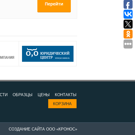
СТИ
ОБРАЗЦЫ
ЦЕНЫ
КОНТАКТЫ
КОРЗИНА
СОЗДАНИЕ САЙТА ООО «КРОНОС»
Изготовление печатей в компании "Все печати и штампы" - выгодно 