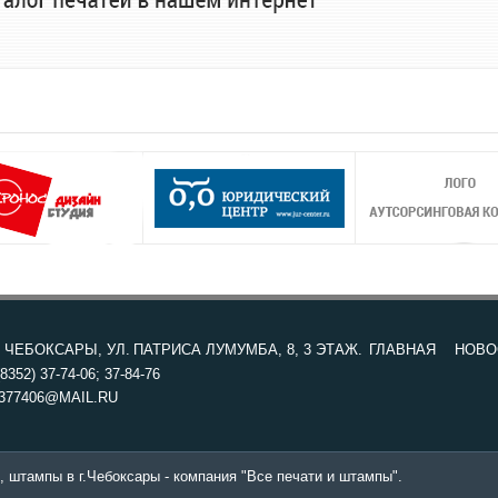
. ЧЕБОКСАРЫ, УЛ. ПАТРИСА ЛУМУМБА, 8, 3 ЭТАЖ.
ГЛАВНАЯ
НОВО
8352) 37-74-06; 37-84-76
377406@MAIL.RU
, штампы в г.Чебоксары - компания "Все печати и штампы".