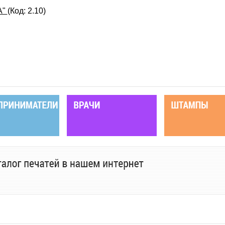
А"
(Код:
2.10
)