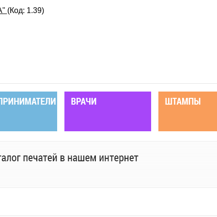
А"
(Код:
1.39
)