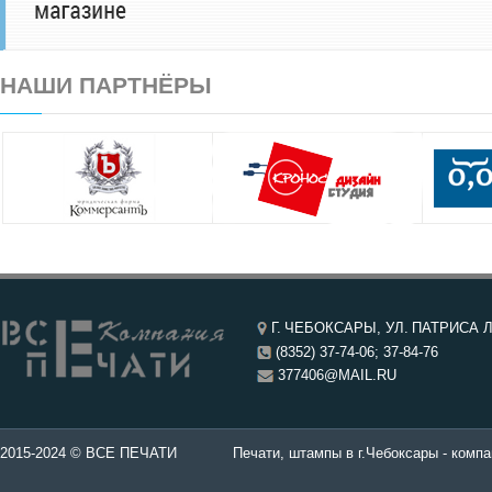
НАШИ ПАРТНЁРЫ
Г. ЧЕБОКСАРЫ, УЛ. ПАТРИСА Л
(8352) 37-74-06; 37-84-76
377406@MAIL.RU
чатей в Чебоксары.
2015-2024 © ВСЕ ПЕЧАТИ
Печати, штампы в г.Чебоксары - компа