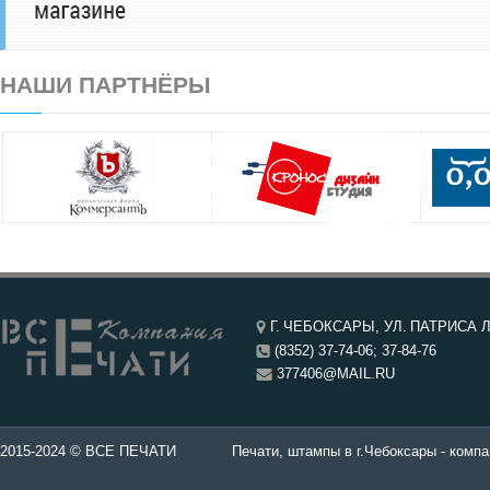
НАШИ ПАРТНЁРЫ
Г. ЧЕБОКСАРЫ, УЛ. ПАТРИСА Л
(8352) 37-74-06; 37-84-76
377406@MAIL.RU
чатей в Чебоксары.
2015-2024 © ВСЕ ПЕЧАТИ
Печати, штампы в г.Чебоксары - компа