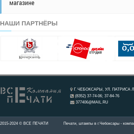
НАШИ ПАРТНЁРЫ
Г. ЧЕБОКСАРЫ, УЛ. ПАТРИСА Л
(8352) 37-74-06; 37-84-76
377406@MAIL.RU
чатей в Чебоксары.
2015-2024 © ВСЕ ПЕЧАТИ
Печати, штампы в г.Чебоксары - компа