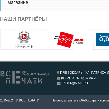
НАШИ ПАРТНЁРЫ
Г. ЧЕБОКСАРЫ, УЛ. ПАТРИСА Л
(8352) 37-74-06; 37-84-76
377406@MAIL.RU
чатей в Чебоксары.
2015-2024 © ВСЕ ПЕЧАТИ
Печати, штампы в г.Чебоксары - компа