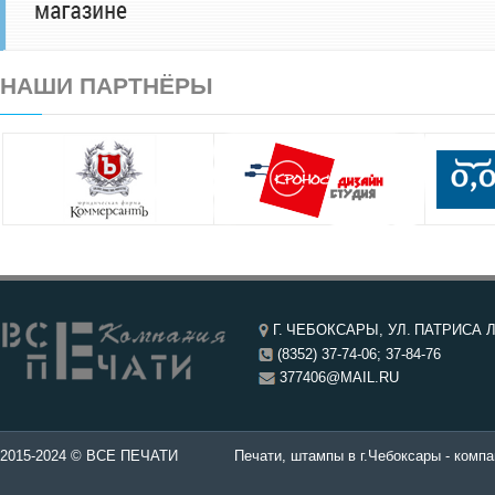
НАШИ ПАРТНЁРЫ
Г. ЧЕБОКСАРЫ, УЛ. ПАТРИСА Л
(8352) 37-74-06; 37-84-76
377406@MAIL.RU
чатей в Чебоксары.
2015-2024 © ВСЕ ПЕЧАТИ
Печати, штампы в г.Чебоксары - компа