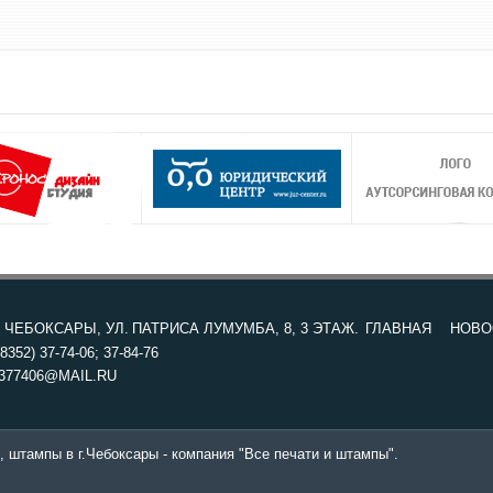
. ЧЕБОКСАРЫ, УЛ. ПАТРИСА ЛУМУМБА, 8, 3 ЭТАЖ.
ГЛАВНАЯ
НОВО
8352) 37-74-06; 37-84-76
377406@MAIL.RU
, штампы в г.Чебоксары - компания "Все печати и штампы".