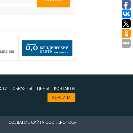
СТИ
ОБРАЗЦЫ
ЦЕНЫ
КОНТАКТЫ
КОРЗИНА
СОЗДАНИЕ САЙТА ООО «КРОНОС»
Изготовление печатей в компании "Все печати и штампы" - выгодно 