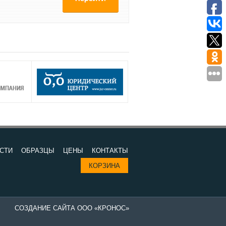
СТИ
ОБРАЗЦЫ
ЦЕНЫ
КОНТАКТЫ
КОРЗИНА
СОЗДАНИЕ САЙТА ООО «КРОНОС»
Изготовление печатей в компании "Все печати и штампы" - выгодно 