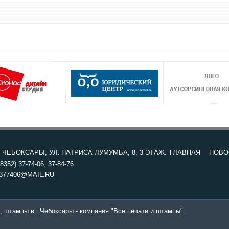
. ЧЕБОКСАРЫ, УЛ. ПАТРИСА ЛУМУМБА, 8, 3 ЭТАЖ.
ГЛАВНАЯ
НОВО
8352) 37-74-06; 37-84-76
377406@MAIL.RU
, штампы в г.Чебоксары - компания "Все печати и штампы".