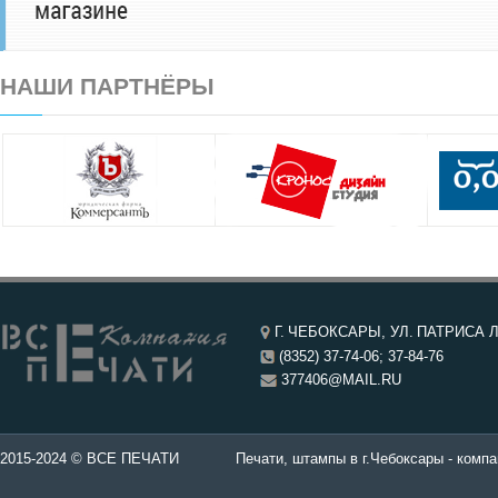
НАШИ ПАРТНЁРЫ
Г. ЧЕБОКСАРЫ, УЛ. ПАТРИСА Л
(8352) 37-74-06; 37-84-76
377406@MAIL.RU
чатей в Чебоксары.
2015-2024 © ВСЕ ПЕЧАТИ
Печати, штампы в г.Чебоксары - компа