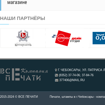
НАШИ ПАРТНЁРЫ
Г. ЧЕБОКСАРЫ, УЛ. ПАТРИСА Л
(8352) 37-74-06; 37-84-76
377406@MAIL.RU
чатей в Чебоксары.
2015-2024 © ВСЕ ПЕЧАТИ
Печати, штампы в г.Чебоксары - компа