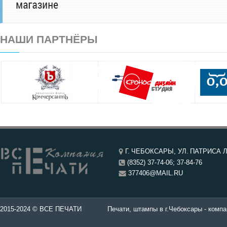
НАШИ ПАРТНЁРЫ
Г. ЧЕБОКСАРЫ, УЛ. ПАТРИСА Л
(8352) 37-74-06; 37-84-76
377406@MAIL.RU
чатей в Чебоксары.
2015-2024 © ВСЕ ПЕЧАТИ
Печати, штампы в г.Чебоксары - компа