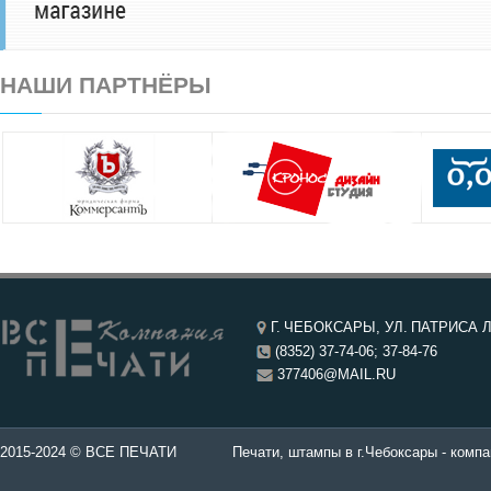
НАШИ ПАРТНЁРЫ
Г. ЧЕБОКСАРЫ, УЛ. ПАТРИСА Л
(8352) 37-74-06; 37-84-76
377406@MAIL.RU
чатей в Чебоксары.
2015-2024 © ВСЕ ПЕЧАТИ
Печати, штампы в г.Чебоксары - компа