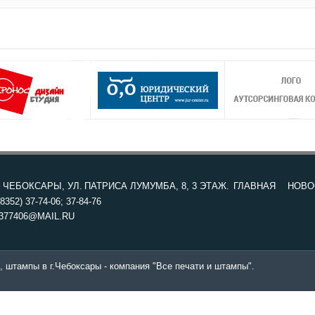
. ЧЕБОКСАРЫ, УЛ. ПАТРИСА ЛУМУМБА, 8, 3 ЭТАЖ.
ГЛАВНАЯ
НОВО
8352) 37-74-06; 37-84-76
377406@MAIL.RU
, штампы в г.Чебоксары - компания "Все печати и штампы".