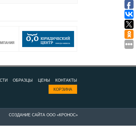
СТИ
ОБРАЗЦЫ
ЦЕНЫ
КОНТАКТЫ
КОРЗИНА
СОЗДАНИЕ САЙТА ООО «КРОНОС»
Изготовление печатей в компании "Все печати и штампы" - выгодно 