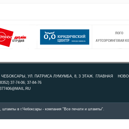
. ЧЕБОКСАРЫ, УЛ. ПАТРИСА ЛУМУМБА, 8, 3 ЭТАЖ.
ГЛАВНАЯ
НОВО
8352) 37-74-06; 37-84-76
377406@MAIL.RU
, штампы в г.Чебоксары - компания "Все печати и штампы".