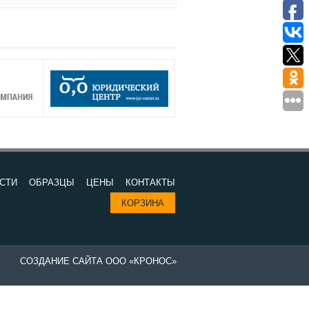
СТИ
ОБРАЗЦЫ
ЦЕНЫ
КОНТАКТЫ
КОРЗИНА
СОЗДАНИЕ САЙТА ООО «КРОНОС»
Изготовление печатей в компании "Все печати и штампы" - выгодно 