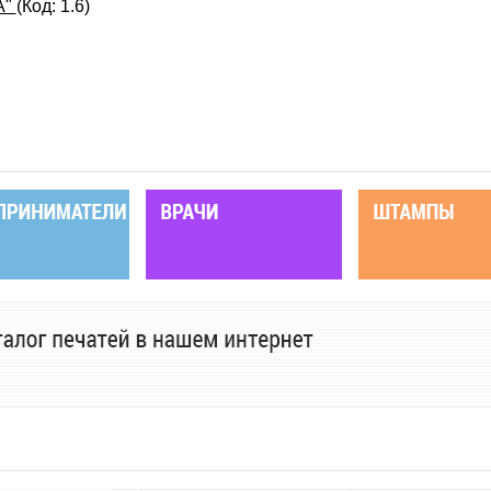
А"
(Код:
1.6
)